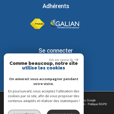
Adhérents
Se connecter
On en reste là
Comme beaucoup, notre site
Espace propriétaire
utilise les cookies
On aimerait vous accompagner pendant
votre visite.
En poursuivant, vous acceptez l'utilisation des
cookies par ce site, afin de vous proposer des
contenus adaptés et réaliser des statistiques !
© 2026 | Tous droits réservés | Traduction powered by Google
Plan du site
-
Mentions légales
-
Nos honoraires
-
Liens
-
Admin
-
Politique RGPD
Site internet compatible multi-supports,