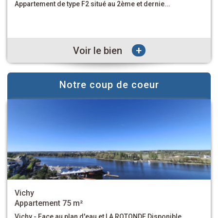
dans une rue piétonne, F4 entièrement ré...
+
Voir le bien
Notre coup de coeur
Vichy
Immeuble 207.73 m²
VICHY - Dans le quartier Jeanne d'Arc, immeuble de