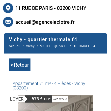
11 RUE DE PARIS - 03200 VICHY
accueil@agencelaclotre.fr
vichy - quartier thermale f4
Accueil
Vichy
VICHY - QUARTIER THERMALE F4
< Retour
Appartement 71 m² - 4 Pièces - Vichy
(03200)
678 €
LOYER
CC*
Ref 1071 4