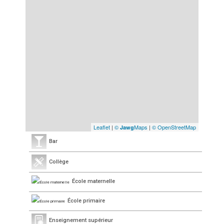
Leaflet
|
©
Maps
|
© OpenStreetMap
Jawg
Bar
Collège
École maternelle
École primaire
Enseignement supérieur