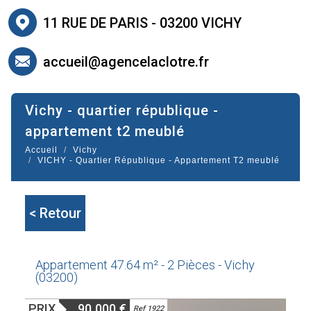
11 RUE DE PARIS - 03200 VICHY
accueil@agencelaclotre.fr
vichy - quartier république -
appartement t2 meublé
Accueil
Vichy
VICHY - Quartier République - Appartement T2 meublé
< Retour
Appartement 47.64 m² - 2 Pièces - Vichy
(03200)
PRIX
90 000
€
Ref 1922