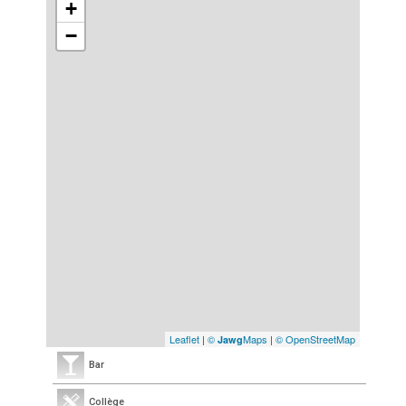
+
−
Leaflet
|
©
Maps
|
© OpenStreetMap
Jawg
Bar
Collège