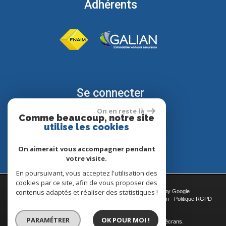
Adhérents
Se connecter
On en reste là
Comme beaucoup, notre site
Espace propriétaire
utilise les cookies
On aimerait vous accompagner pendant
votre visite.
En poursuivant, vous acceptez l'utilisation des
cookies par ce site, afin de vous proposer des
contenus adaptés et réaliser des statistiques !
© 2026 | Tous droits réservés | Traduction powered by Google
Plan du site
-
Mentions légales
-
Nos honoraires
-
Liens
-
Admin
-
Politique RGPD
Site internet compatible multi-supports,
PARAMÉTRER
OK POUR MOI !
un seul site adaptable à tous les types d'écrans.