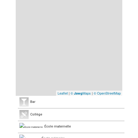
Leaflet
|
©
Maps
|
© OpenStreetMap
Jawg
Bar
Collège
École maternelle