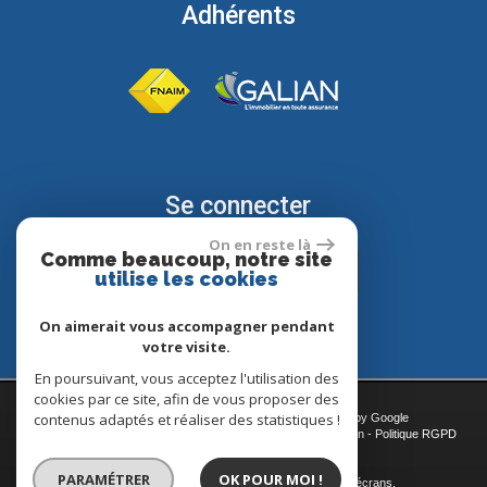
Adhérents
Se connecter
On en reste là
Comme beaucoup, notre site
Espace propriétaire
utilise les cookies
On aimerait vous accompagner pendant
votre visite.
En poursuivant, vous acceptez l'utilisation des
cookies par ce site, afin de vous proposer des
contenus adaptés et réaliser des statistiques !
© 2026 | Tous droits réservés | Traduction powered by Google
Plan du site
-
Mentions légales
-
Nos honoraires
-
Liens
-
Admin
-
Politique RGPD
Site internet compatible multi-supports,
PARAMÉTRER
OK POUR MOI !
un seul site adaptable à tous les types d'écrans.