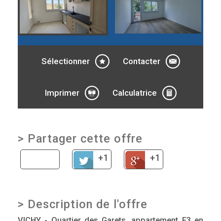
Sélectionner
Contacter
Imprimer
Calculatrice
>
Partager cette offre
+1
+1
>
Description de l'offre
VICHY - Quartier des Garets, appartement F3 en